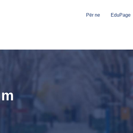
Për ne
EduPage
im