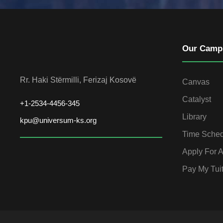
Our Camp
Rr. Haki Stërmilli, Ferizaj Kosovë
Canvas
Catalyst
+1-2534-4456-345
Library
kpu@universum-ks.org
Time Sche
Apply For 
Pay My Tui