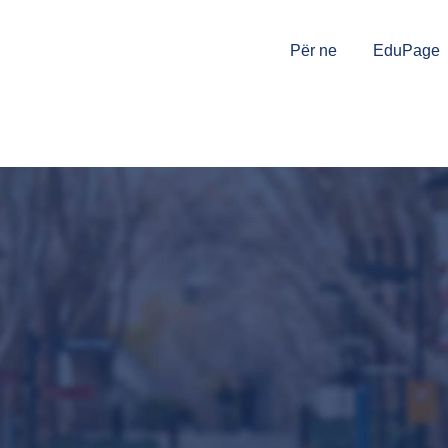
Për ne
EduPage