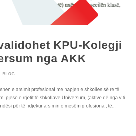
validohet KPU-Kolegji
versum nga AKK
BLOG
fushën e arsimit profesional me hapjen e shkollës së re të
pjesë e rrjetit të shkollave Universum, (aktive që nga viti
undësi për të ndjekur arsimin e mesëm profesional, të...