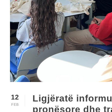
Ligjëratë informu
12
FEB
pronësore dhe t