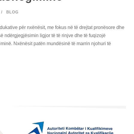
BLOG
edukative për nxënësit, me fokus në të drejtat pronësore dhe
së ndërgjegjësimin ligjor të të rinjve dhe të fuqizojë
iminë. Nxënësit patën mundësinë të marrin njohuri të