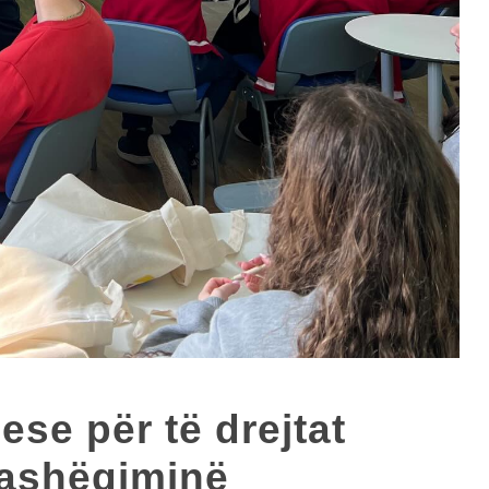
ese për të drejtat
rashëgiminë