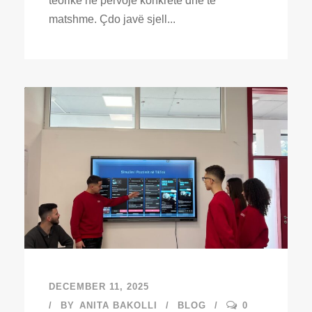
teorike në përvojë konkrete dhe të
matshme. Çdo javë sjell...
DECEMBER 11, 2025
BY
ANITA BAKOLLI
BLOG
0