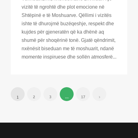
vizitë të ngrohtë dhe plot emocione në
Shtëpinë e të Moshuarve. Qëllimi i vizitës
ishte të dhurojmë buzëqeshje, respekt dhe
kujdes për gjeneratën që ka dhënë aq
shumë për shoqërinë tonë. Gjatë qëndrimit,
nxënësit biseduan me të moshuarit, ndanë
momente inspiruese dhe sollën atmosferë...
2
3
…
17
1