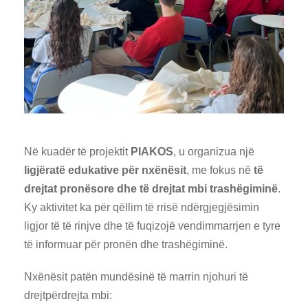
Në kuadër të projektit
PIAKOS
, u organizua një
ligjëratë edukative për nxënësit
, me fokus në
të
drejtat pronësore dhe të drejtat mbi trashëgiminë
.
Ky aktivitet ka për qëllim të rrisë ndërgjegjësimin
ligjor të të rinjve dhe të fuqizojë vendimmarrjen e tyre
të informuar për pronën dhe trashëgiminë.
Nxënësit patën mundësinë të marrin njohuri të
drejtpërdrejta mbi: