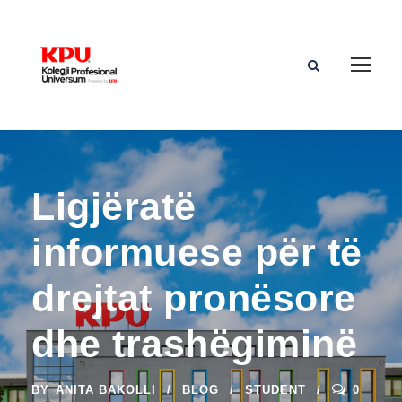
Ligjëratë
informuese për të
drejtat pronësore
dhe trashëgiminë
BY
ANITA BAKOLLI
BLOG
STUDENT
0