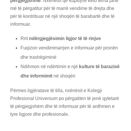
përgjegjshme
. Nxënësit që kuptojnë këto tema janë
më të përgatitur për të marrë vendime të drejta dhe
për të kontribuar në një shoqëri të barabartë dhe të
informuar.
Rrit
ndërgjegjësimin ligjor të të rinjve
Fuqizon vendimmarrjen e informuar për pronën
dhe trashëgiminë
Ndihmon në ndërtimin e një
kulture të barazisë
dhe informimit
në shoqëri
Përmes ligjëratave të tilla, nxënësit e Kolegji
Profesional Universum po përgatiten të jenë qytetarë
të përgjegjshëm dhe të informuar për të ardhmen e
tyre ligjore dhe profesionale.