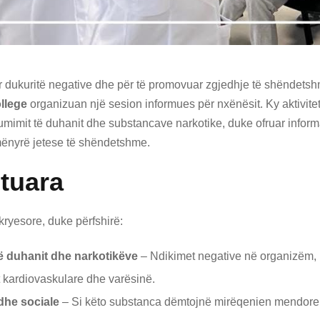
uar dukuritë negative dhe për të promovuar zgjedhje të shëndets
llege
organizuan një sesion informues për nxënësit. Ky aktivitet
sumimit të duhanit dhe substancave narkotike, duke ofruar info
ënyrë jetese të shëndetshme.
jtuara
kryesore, duke përfshirë:
 duhanit dhe narkotikëve
– Ndikimet negative në organizëm, 
 kardiovaskulare dhe varësinë.
dhe sociale
– Si këto substanca dëmtojnë mirëqenien mendore,