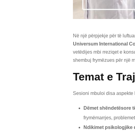
Në një përpjekje për të luft
Universum International Co
vetëdijes mbi rreziqet e kon
shembuj frymëzues për një m
Temat e Tra
Sesioni mbuloi disa aspekte 
Dëmet shëndetësore të
frymëmarrjes, problemet
Ndikimet psikologjike 