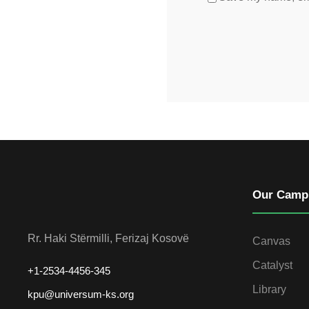
Our Camp
Rr. Haki Stërmilli, Ferizaj Kosovë
Canvas
Catalyst
+1-2534-4456-345
Library
kpu@universum-ks.org