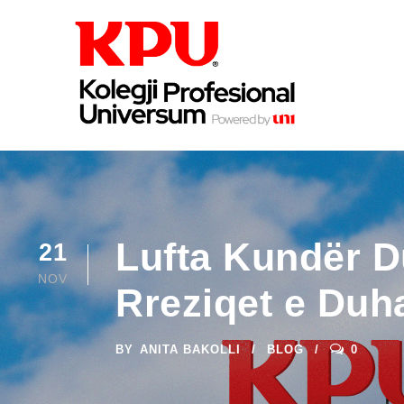
Lufta Kundër D
21
NOV
Rreziqet e Duh
BY
ANITA BAKOLLI
BLOG
0