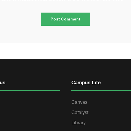
us
Campus Life
Canvas
Catalyst
Library