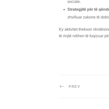
sociale.
Strategjitë për të qën
zhvilluar zakone të dob
Ky aktivitet thekson rëndësin
të rinjtë ndihen të fuqizuar 
PREV