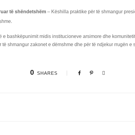
druar të shëndetshëm
– Këshilla praktike për të shmangur presio
ishme.
ë e bashkëpunimit midis institucioneve arsimore dhe komunitetit 
për të shmangur zakonet e dëmshme dhe për të ndjekur rrugën e s
0
SHARES