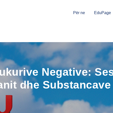
Për ne
EduPage
ukurive Negative: Se
anit dhe Substancave