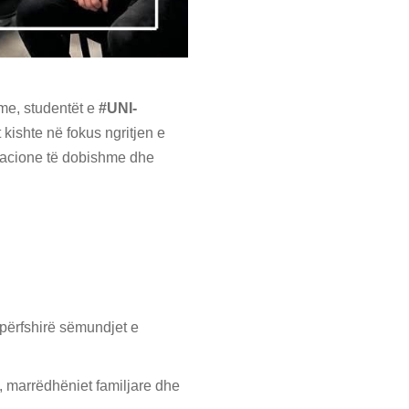
hme, studentët e
#UNI-
 kishte në fokus ngritjen e
rmacione të dobishme dhe
përfshirë sëmundjet e
 marrëdhëniet familjare dhe