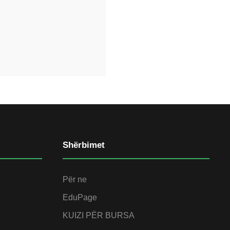
Shërbimet
Për ne
EduPage
KUIZI PËR BURSA