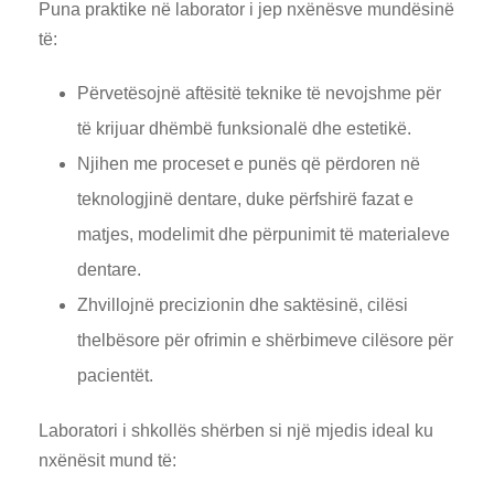
Puna praktike në laborator i jep nxënësve mundësinë
të:
Përvetësojnë aftësitë teknike të nevojshme për
të krijuar dhëmbë funksionalë dhe estetikë.
Njihen me proceset e punës që përdoren në
teknologjinë dentare, duke përfshirë fazat e
matjes, modelimit dhe përpunimit të materialeve
dentare.
Zhvillojnë precizionin dhe saktësinë, cilësi
thelbësore për ofrimin e shërbimeve cilësore për
pacientët.
Laboratori i shkollës shërben si një mjedis ideal ku
nxënësit mund të: