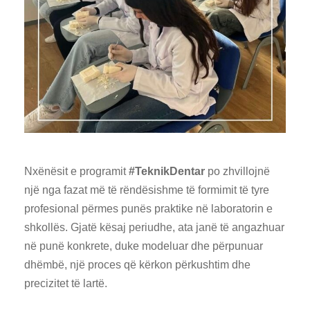
Nxënësit e programit
#TeknikDentar
po zhvillojnë
një nga fazat më të rëndësishme të formimit të tyre
profesional përmes punës praktike në laboratorin e
shkollës. Gjatë kësaj periudhe, ata janë të angazhuar
në punë konkrete, duke modeluar dhe përpunuar
dhëmbë, një proces që kërkon përkushtim dhe
precizitet të lartë.