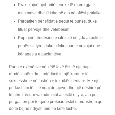
Praktikojnë njohuritë teorike të marra gjatë
mësimeve dhe t’i kthejnë ato në aftësi praktike.
Përgatiten për sfidat e tregut të punës, duke
fituar përvojë dhe vetëbesim.
Kuptojnë rëndësinë e cilësisë në çdo aspekt të
punës së tyre, duke u fokusuar te nevojat dhe
kënaqësia e pacientëve.
Puna e nxënësve në këtë fazë është një hap i
rëndësishëm drejt ndërtimit të një karriere të
suksesshme në fushën e teknikës dentare. Me një
përkushtim të tillë ndaj detajeve dhe një dëshirë për
të përmirësuar vazhdimisht aftësitë e tyre, ata po
përgatiten për të qenë profesionistët e ardhshëm që
do të bëjnë ndryshimin në këtë fushë.